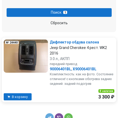
Поиск
1
Сбросить
Дефлектор обдува салона
№ 24440
Jeep Grand Cherokee 4 рест. WK2
2016
3.0 л., АКПП
передний привод
90006401BL
,
X90006401BL
Комплектность: как на фото. Состояние
отличное! с кнопками обогрева задних
сидений. задний подогрев
В наличии
3 300 ₽
В корзину