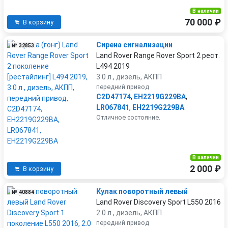
В наличии
70 000 ₽
В корзину
Сирена сигнализации
№ 32853
Land Rover Range Rover Sport 2 рест.
L494 2019
3.0 л., дизель, АКПП
передний привод
C2D47174
,
EH2219G229BA
,
LR067841
,
EH2219G229BA
Отличное состояние.
В наличии
2 000 ₽
В корзину
Кулак поворотный левый
№ 40884
Land Rover Discovery Sport L550 2016
2.0 л., дизель, АКПП
передний привод