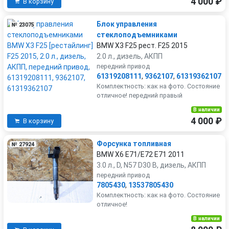
4 000 ₽
В корзину
Блок управления
№ 23075
стеклоподъемниками
BMW X3 F25 рест. F25 2015
2.0 л., дизель, АКПП
передний привод
61319208111
,
9362107
,
61319362107
Комплектность: как на фото. Состояние
отличное! передний правый
В наличии
4 000 ₽
В корзину
Форсунка топливная
№ 27924
BMW X6 E71/E72 E71 2011
3.0 л., D, N57 D30 B, дизель, АКПП
передний привод
7805430
,
13537805430
Комплектность: как на фото. Состояние
отличное!
В наличии