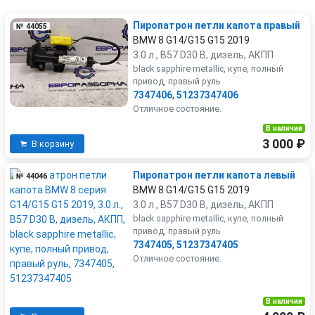
Пиропатрон петли капота правый
№ 44055
BMW 8 G14/G15 G15 2019
3.0 л., B57 D30 B, дизель, АКПП
black sapphire metallic, купе, полный
привод, правый руль
7347406
,
51237347406
Отличное состояние.
В наличии
3 000 ₽
В корзину
Пиропатрон петли капота левый
№ 44046
BMW 8 G14/G15 G15 2019
3.0 л., B57 D30 B, дизель, АКПП
black sapphire metallic, купе, полный
привод, правый руль
7347405
,
51237347405
Отличное состояние.
В наличии