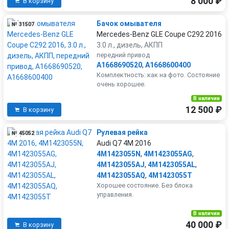
8 000 ₽
В корзину
Бачок омывателя
№ 31507
Mercedes-Benz GLE Coupe C292 2016
3.0 л., дизель, АКПП
передний привод
A1668690520
,
A1668600400
Комплектность: как на фото. Состояние
очень хорошее.
В наличии
12 500 ₽
В корзину
Рулевая рейка
№ 45052
Audi Q7 4M 2016
4M1423055N
,
4M1423055AG
,
4M1423055AJ
,
4M1423055AL
,
4M1423055AQ
,
4M1423055T
Хорошее состояние. Без блока
управления.
В наличии
40 000 ₽
В корзину