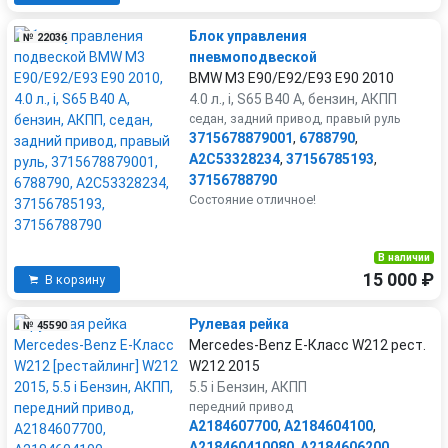
Блок управления
№ 22036
пневмоподвеской
BMW M3 E90/E92/E93 E90 2010
4.0 л., i, S65 B40 A, бензин, АКПП
седан, задний привод, правый руль
3715678879001
,
6788790
,
A2C53328234
,
37156785193
,
37156788790
Состояние отличное!
В наличии
15 000 ₽
В корзину
Рулевая рейка
№ 45590
Mercedes-Benz E-Класс W212 рест.
W212 2015
5.5 i Бензин, АКПП
передний привод
A2184607700
,
A2184604100
,
A218460410080
,
A2184606200
,