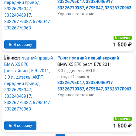
33326795047
,
33324046917
,
33326779387
,
6795047
,
33326770963
Хорошее состояние.
В наличии
1 500 ₽
В корзину
Рычаг задний левый верхний
№ 45276
BMW X5 E70 рест. E70 2011
3.0 л., дизель, АКПП
передний привод
33326795047
,
33324046917
,
33326779387
,
6795047
,
33326770963
Хорошее состояние.
В наличии
1 500 ₽
В корзину