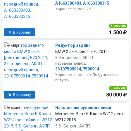
A1663300403
,
A1663380315
Хорошее состояние.
В наличии
1 500 ₽
В корзину
Редуктор задний
№ 45588
BMW X5 E70 рест. E70 2011
3.0 л., дизель, АКПП
передний привод
33107590914
,
7590914
Хорошее состояние. Под усиленные
полуоси.
В наличии
30 000 ₽
В корзину
Наконечник рулевой левый
№ 45589
Mercedes-Benz E-Класс W212 рест.
W212 2015
5.5 i Бензин, АКПП