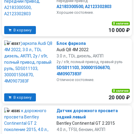
передний привод
A2183300500
,
A2123302803
Хорошее состояние.
В наличии
10 000 ₽
В корзину
Блок фаркопа
№ 45587
Audi Q8 4M 2022
3.0 л., TDi, дизель, АКПП
2y / s9r, полный привод, правый руль
5DS011103
,
300001506870
,
4M0907383F
Отличное состояние.
В наличии
20 000 ₽
В корзину
Датчик дорожного просвета
№ 45585
задний левый
Bentley Continental GT 2 2015
4.0 л., TFSI, бензин, АКПП