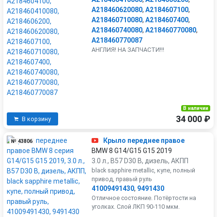
A218460620080
,
A2184607100
,
A218460710080
,
A2184607400
,
A218460740080
,
A218460770080
,
A218460770087
АНГЛИЯ! НА ЗАПЧАСТИ!!!
В наличии
34 000 ₽
В корзину
Крыло переднее правое
№ 43806
BMW 8 G14/G15 G15 2019
3.0 л., B57 D30 B, дизель, АКПП
black sapphire metallic, купе, полный
привод, правый руль
41009491430
,
9491430
Отличное состояние. Потёртости на
уголках. Слой ЛКП 90-110 мкм.