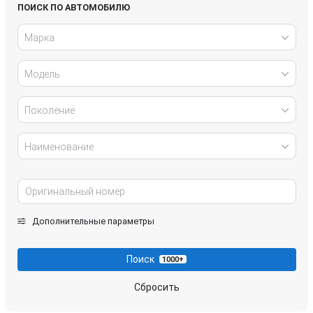
Lexus
Maserati
ПОИСК ПО АВТОМОБИЛЮ
Марка
Mercedes-Benz
Mini
Модель
Mitsubishi
Porsche
Renault
Rolls-Royce
Поколение
Tesla
Toyota
Наименование
Volkswagen
Volvo
Дополнительные параметры
Поиск
1000+
Сбросить