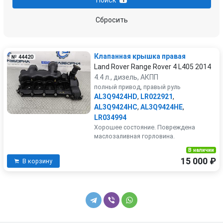
1
Сбросить
Клапанная крышка правая
№ 44420
Land Rover Range Rover 4 L405 2014
4.4 л., дизель, АКПП
полный привод, правый руль
AL3Q9424HD
,
LR022921
,
AL3Q9424HC
,
AL3Q9424HE
,
LR034994
Хорошее состояние. Повреждена
маслозаливная горловина.
В наличии
15 000 ₽
В корзину