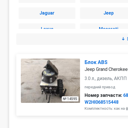
Jaguar
Jeep
Lexus
Maserati
Mitsubishi
Porsche
Tesla
Toyota
Блок ABS
Jeep Grand Cherokee
3.0 л., дизель, АКПП
передний привод
Номер запчасти:
6
№ 14595
W2HI068515448
Комплектность: как на 