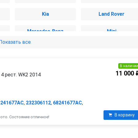
Kia
Land Rover
Mercedes-Benz
Mini
Показать все
Renault
Rolls-Royce
Volkswagen
Volvo
В наличи
11 000 
 4 рест. WK2 2014
8241677AC
,
232306112
,
68241677AC
,
В корзину
фото. Состояние отличное!