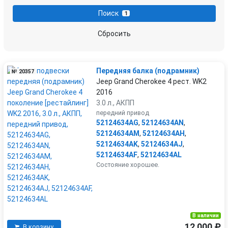
Поиск
1
Сбросить
Передняя балка (подрамник)
№ 20357
Jeep Grand Cherokee 4 рест. WK2
2016
3.0 л., АКПП
передний привод
52124634AG
,
52124634AN
,
52124634AM
,
52124634AH
,
52124634AK
,
52124634AJ
,
52124634AF
,
52124634AL
Состояние хорошее.
В наличии
12 000 ₽
В корзину