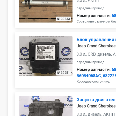
3.0 л., АКПП
передний привод
Номер запчасти:
6
№ 39833
Состояние отличное, бе
Блок управления
Jeep Grand Cherokee
3.0 л., CRD, дизель,
передний привод
Номер запчасти:
6
№ 39951
56054068AC
,
68222
Хорошее состояние.
Защита двигател
Jeep Grand Cherokee
3.0 л., дизель, АКПП