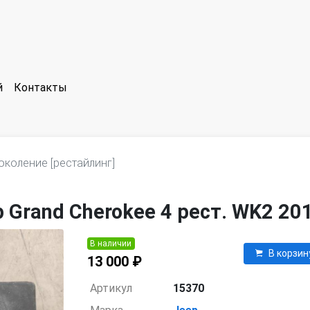
й
Контакты
околение [рестайлинг]
 Grand Cherokee 4 рест. WK2 20
В наличии
В корзин
13 000 ₽
Артикул
15370