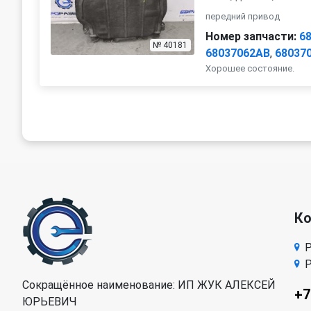
передний привод
Номер запчасти:
6
№ 40181
68037062AB
,
68037
Хорошее состояние.
К
Р
Р
Сокращённое наименование: ИП ЖУК АЛЕКСЕЙ
+7
ЮРЬЕВИЧ