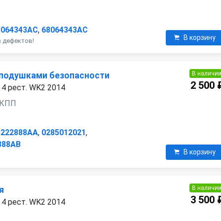
8064343AC
,
68064343AC
В корзину
з дефектов!
В наличи
 подушками безопасности
2 500 
 4 рест. WK2 2014
 АКПП
8222888AA
,
0285012021
,
888AB
В корзину
В наличи
я
3 500 
 4 рест. WK2 2014