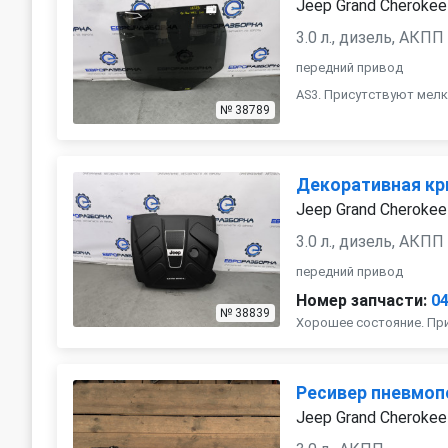
Jeep Grand Cherokee
3.0 л., дизель, АКПП
передний привод
AS3. Присутствуют мелк
№ 38789
Декоративная кр
Jeep Grand Cherokee
3.0 л., дизель, АКПП
передний привод
Номер запчасти:
0
№ 38839
Хорошее состояние. Пр
Ресивер пневмоп
Jeep Grand Cherokee