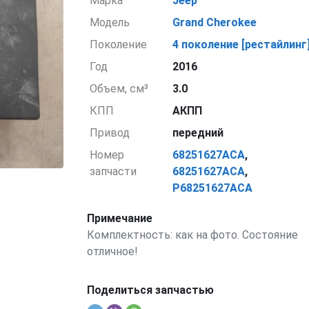
Марка
Jeep
Модель
Grand Cherokee
Поколение
4 поколение [рестайлинг
Год
2016
Объем, см³
3.0
КПП
АКПП
Привод
передний
Номер
68251627ACA
,
запчасти
68251627ACA
,
P68251627ACA
Примечание
Комплектность: как на фото. Состояние
отличное!
Поделиться запчастью