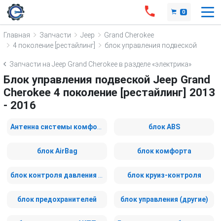
0
Главная
Запчасти
Jeep
Grand Cherokee
4 поколение [рестайлинг]
блок управления подвеской
Запчасти на Jeep Grand Cherokee в разделе «электрика»
Блок управления подвеской Jeep Grand
Cherokee 4 поколение [рестайлинг] 2013
- 2016
Антенна системы комфортного доступа
блок ABS
блок AirBag
блок комфорта
блок контроля давления в шинах
блок круиз-контроля
блок предохранителей
блок управления (другие)