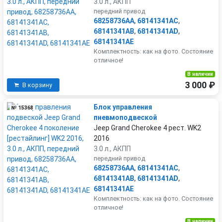
3.0 л., АКПП
передний привод
68258736AA
,
68141341AC
,
68141341AB
,
68141341AD
,
68141341AE
Комплектность: как на фото. Состояние
отличное!
В наличии
3 000 ₽
В корзину
Блок управления
№ 15368
пневмоподвеской
Jeep Grand Cherokee 4 рест. WK2
2016
3.0 л., АКПП
передний привод
68258736AA
,
68141341AC
,
68141341AB
,
68141341AD
,
68141341AE
Комплектность: как на фото. Состояние
отличное!
В наличии