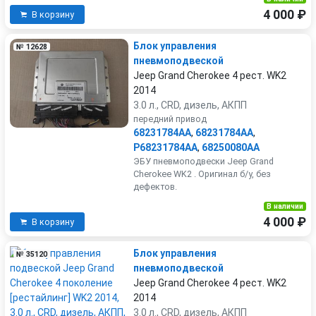
4 000 ₽
В корзину
Блок управления
№ 12628
пневмоподвеской
Jeep Grand Cherokee 4 рест. WK2
2014
3.0 л., CRD, дизель, АКПП
передний привод
68231784AA
,
68231784AA
,
P68231784AA
,
68250080AA
ЭБУ пневмоподвески Jeep Grand
Cherokee WK2 . Оригинал б/у, без
дефектов.
В наличии
4 000 ₽
В корзину
Блок управления
№ 35120
пневмоподвеской
Jeep Grand Cherokee 4 рест. WK2
2014
3.0 л., CRD, дизель, АКПП