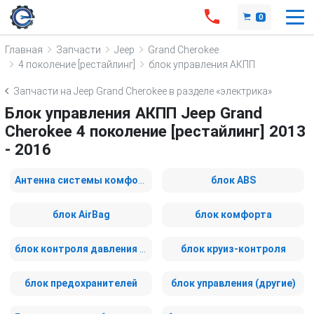
0
Главная
Запчасти
Jeep
Grand Cherokee
4 поколение [рестайлинг]
блок управления АКПП
Запчасти на Jeep Grand Cherokee в разделе «электрика»
Блок управления АКПП Jeep Grand
Cherokee 4 поколение [рестайлинг] 2013
- 2016
Антенна системы комфортного доступа
блок ABS
блок AirBag
блок комфорта
блок контроля давления в шинах
блок круиз-контроля
блок предохранителей
блок управления (другие)