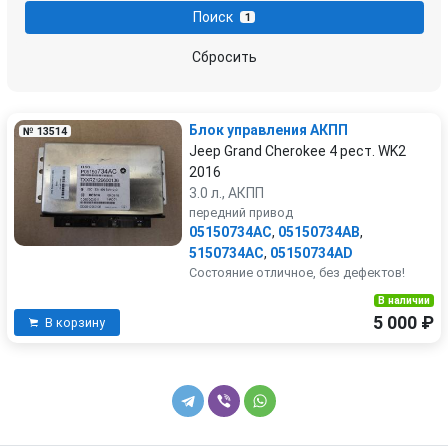
Поиск
1
проводка двигателя
стартер
Сбросить
Блок управления АКПП
№ 13514
Jeep Grand Cherokee 4 рест. WK2
2016
3.0 л., АКПП
передний привод
05150734AC
,
05150734AB
,
5150734AC
,
05150734AD
Состояние отличное, без дефектов!
В наличии
5 000 ₽
В корзину