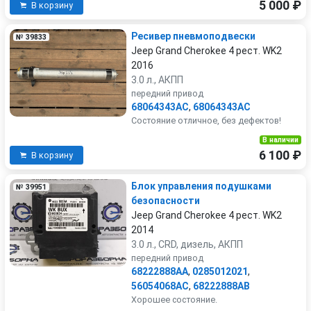
5 000 ₽
В корзину
Ресивер пневмоподвески
№ 39833
Jeep Grand Cherokee 4 рест. WK2
2016
3.0 л., АКПП
передний привод
68064343AC
,
68064343AC
Состояние отличное, без дефектов!
В наличии
6 100 ₽
В корзину
Блок управления подушками
№ 39951
безопасности
Jeep Grand Cherokee 4 рест. WK2
2014
3.0 л., CRD, дизель, АКПП
передний привод
68222888AA
,
0285012021
,
56054068AC
,
68222888AB
Хорошее состояние.