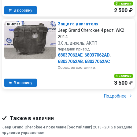
В наличии
2 500 ₽
В корзину
Защита двигателя
№ 40181
Jeep Grand Cherokee 4 рест. WK2
2014
3.0 л., дизель, АКПП
передний привод
68037062AE
,
68037062AD
,
68037062AB
,
68037062AC
Хорошее состояние.
В наличии
3 500 ₽
В корзину
Подробнее
Также в наличии
Jeep Grand Cherokee 4 поколение [рестайлинг]
2013 - 2016 в разделе
«рулевое управление
»