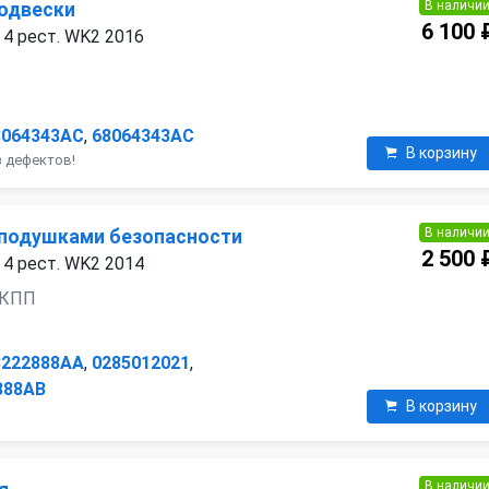
В наличи
одвески
6 100 
 4 рест. WK2 2016
8064343AC
,
68064343AC
В корзину
з дефектов!
В наличи
 подушками безопасности
2 500 
 4 рест. WK2 2014
 АКПП
8222888AA
,
0285012021
,
888AB
В корзину
В наличи