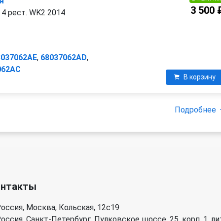
я
3 500 
 4 рест. WK2 2014
8037062AE
,
68037062AD
,
062AC
В корзину
Подробнее
онтакты
оссия, Москва, Кольская, 12с19
оссия, Санкт-Петербург, Пулковское шоссе, 25, корп. 1, лит