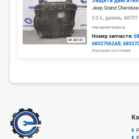
Защита двигател
Jeep Grand Cherokee
3.0 л., дизель, АКПП
передний привод
Номер запчасти:
6
№ 40181
68037062AB
,
68037
Хорошее состояние.
К
Р
Р