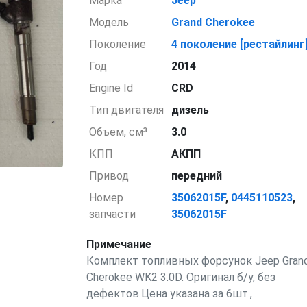
Марка
Jeep
Модель
Grand Cherokee
Поколение
4 поколение [рестайлинг
Год
2014
Engine Id
CRD
Тип двигателя
дизель
Объем, см³
3.0
КПП
АКПП
Привод
передний
Номер
35062015F
,
0445110523
,
запчасти
35062015F
Примечание
Комплект топливных форсунок Jeep Gran
Cherokee WK2 3.0D. Оригинал б/у, без
дефектов.Цена указана за 6шт., .