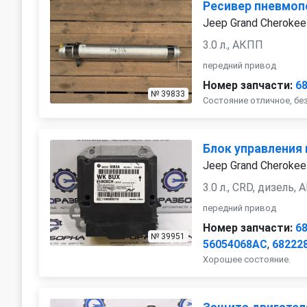
Ресивер пневмоп
Jeep Grand Cherokee
3.0 л., АКПП
передний привод
Номер запчасти:
6
№ 39833
Состояние отличное, бе
Блок управления
Jeep Grand Cherokee
3.0 л., CRD, дизель,
передний привод
Номер запчасти:
6
№ 39951
56054068AC
,
68222
Хорошее состояние.