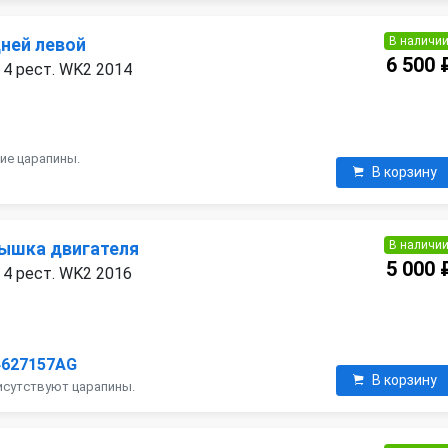
В наличи
дней левой
6 500 
 4 рест. WK2 2014
ие царапины.
В корзину
В наличи
ышка двигателя
5 000 
 4 рест. WK2 2016
4627157AG
В корзину
исутствуют царапины.