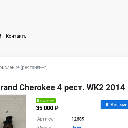
й
Контакты
околение [рестайлинг]
rand Cherokee 4 рест. WK2 2014
В наличии
В корзин
35 000 ₽
Артикул
12689